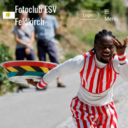
Fotoclub ESV
Login
Feldkirch
Menü