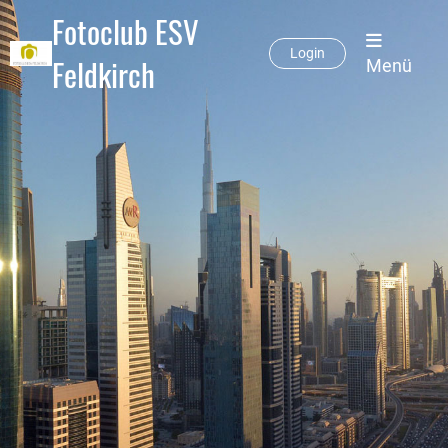
Fotoclub ESV
Login
Feldkirch
Menü