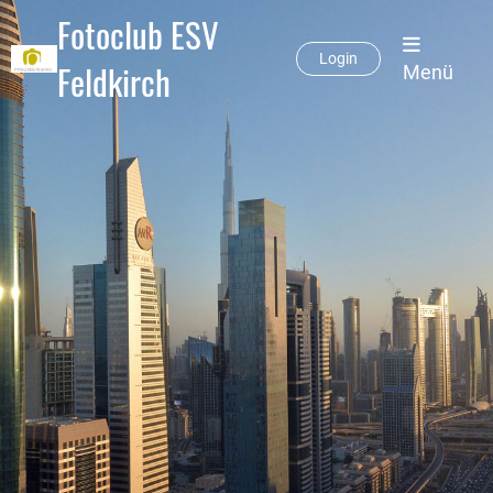
Fotoclub ESV
Login
Feldkirch
Menü