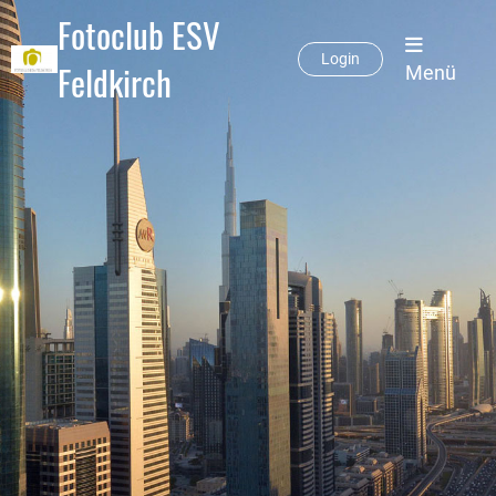
Fotoclub ESV
Login
Feldkirch
Menü