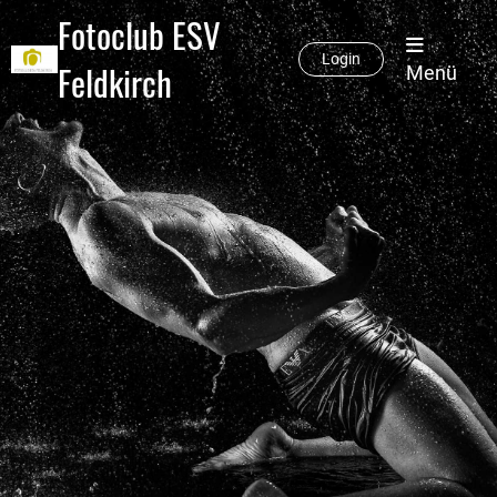
Fotoclub ESV
Login
Feldkirch
Menü