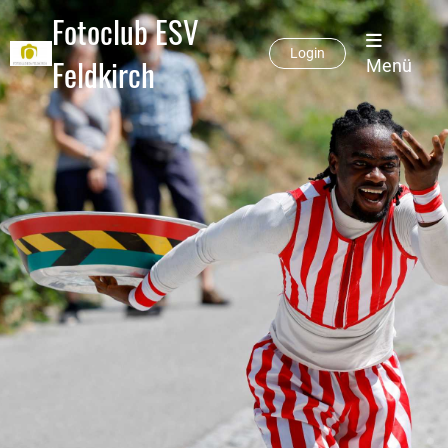
Fotoclub ESV
Login
Feldkirch
Menü