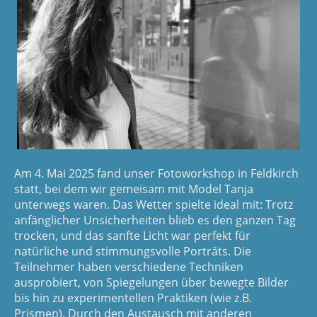
Barbara Beiser
Am 4. Mai 2025 fand unser Fotoworkshop in Feldkirch
statt, bei dem wir gemeisam mit Model Tanja
unterwegs waren. Das Wetter spielte ideal mit: Trotz
anfänglicher Unsicherheiten blieb es den ganzen Tag
trocken, und das sanfte Licht war perfekt für
natürliche und stimmungsvolle Porträts. Die
Teilnehmer haben verschiedene Techniken
ausprobiert, von Spiegelungen über bewegte Bilder
bis hin zu experimentellen Praktiken (wie z.B.
Prismen). Durch den Austausch mit anderen