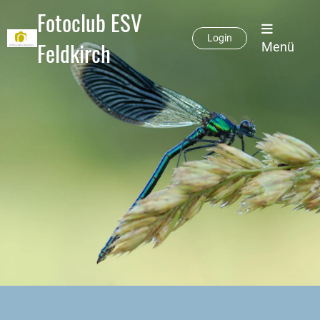
Fotoclub ESV
Login
Feldkirch
Menü